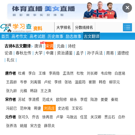
✕
大学排名
分数线排名
资料
首页
高考作文
高考试题
历史故事
励志故事
古文翻译
古诗&古文翻译
>
唐诗
|
宋词
|
元曲
|
诗经
论语
|
春秋左传
|
大学
|
中庸 |
资治通鉴
|
孟子
|
孙子兵法
|
周易
|
道德经
|
礼仪
|
唐作者
杜甫
李白
王维
李商隐
孟浩然
杜牧
刘长卿
韦应物
白居易
王昌龄
岑参
刘禹锡
卢纶
李颀
张祜
温庭筠
崔颢
韩愈
柳宗元
张九龄
元稹
韩翃
王之涣
宋作者
苏轼
李清照
范成大
欧阳修
柳永
李煜
陆游
姜夔
秦观
冯延巳
范仲淹
蒋捷
刘克庄
史达祖
王安石
元作者
张可久
乔吉
徐再思
卢挚
马致远
任昱
关汉卿
贯云石
白朴
张养浩
姚燧
宋方壶
薛昂夫