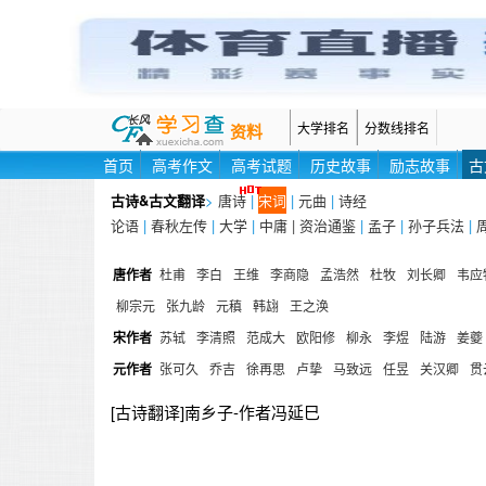
大学排名
分数线排名
资料
首页
高考作文
高考试题
历史故事
励志故事
古
古诗&古文翻译
>
唐诗
|
宋词
|
元曲
|
诗经
论语
|
春秋左传
|
大学
|
中庸 |
资治通鉴
|
孟子
|
孙子兵法
|
唐作者
杜甫
李白
王维
李商隐
孟浩然
杜牧
刘长卿
韦应
柳宗元
张九龄
元稹
韩翃
王之涣
宋作者
苏轼
李清照
范成大
欧阳修
柳永
李煜
陆游
姜夔
元作者
张可久
乔吉
徐再思
卢挚
马致远
任昱
关汉卿
贯
[古诗翻译]南乡子-作者冯延巳