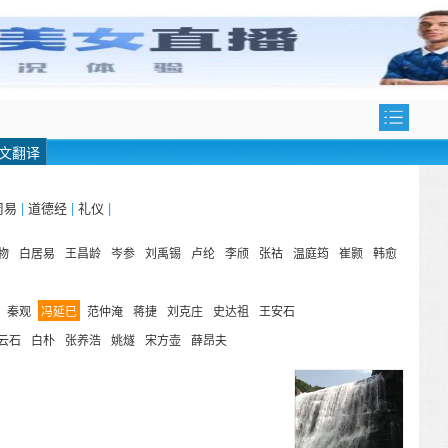
文翻译
周易
|
道德经
|
礼仪
|
物
白居易
王昌龄
岑参
刘禹锡
卢纶
李颀
张祜
温庭筠
崔颢
韩愈
秦观
冯延巳
范仲淹
蒋捷
刘克庄
史达祖
王安石
云石
白朴
张养浩
姚燧
宋方壶
薛昂夫