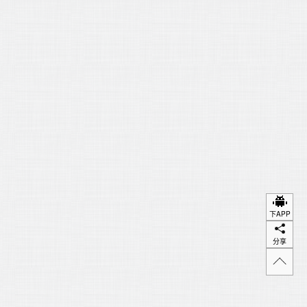
下APP
分享