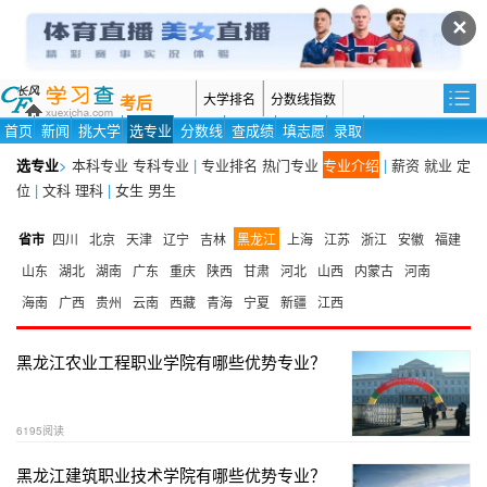
✕
大学排名
分数线指数
考后
首页
新闻
挑大学
选专业
分数线
查成绩
填志愿
录取
选专业
>
本科专业
专科专业
|
专业排名
热门专业
专业介绍
|
薪资
就业
定
位
|
文科
理科
|
女生
男生
省市
四川
北京
天津
辽宁
吉林
黑龙江
上海
江苏
浙江
安徽
福建
山东
湖北
湖南
广东
重庆
陕西
甘肃
河北
山西
内蒙古
河南
海南
广西
贵州
云南
西藏
青海
宁夏
新疆
江西
黑龙江农业工程职业学院有哪些优势专业？
6195阅读
黑龙江建筑职业技术学院有哪些优势专业？