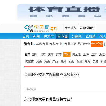
大学排名
分数线指数
考后
首页
新闻
挑大学
选专业
分数线
查成绩
填
选专业
>
本科专业
专科专业
|
专业排名
热门专业
专业介绍
|
省市
四川
北京
天津
辽宁
吉林
黑龙江
上海
江苏
浙江
内蒙古
河南
海南
广西
贵州
云南
西藏
青海
宁夏
新
长春职业技术学院有哪些优势专业？
11246阅读
东北师范大学有哪些优势专业？