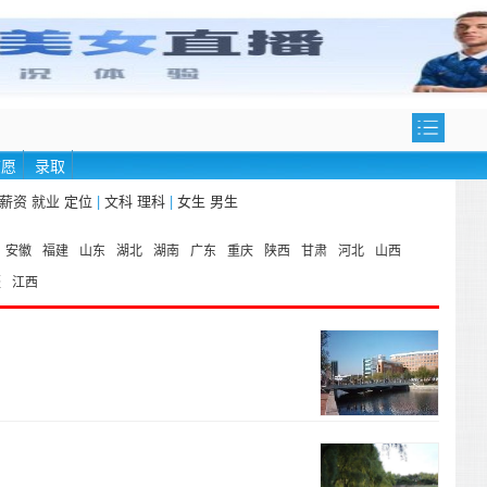
志愿
录取
薪资
就业
定位
|
文科
理科
|
女生
男生
安徽
福建
山东
湖北
湖南
广东
重庆
陕西
甘肃
河北
山西
疆
江西