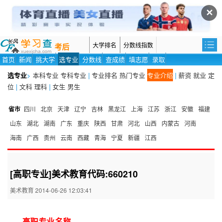
✕
大学排名
分数线指数
考后
首页
新闻
挑大学
选专业
分数线
查成绩
填志愿
录取
选专业
>
本科专业
专科专业
|
专业排名
热门专业
专业介绍
|
薪资
就业
定
位
|
文科
理科
|
女生
男生
省市
四川
北京
天津
辽宁
吉林
黑龙江
上海
江苏
浙江
安徽
福建
山东
湖北
湖南
广东
重庆
陕西
甘肃
河北
山西
内蒙古
河南
海南
广西
贵州
云南
西藏
青海
宁夏
新疆
江西
[高职专业]美术教育代码:660210
美术教育 2014-06-26 12:03:41
高职专业名称