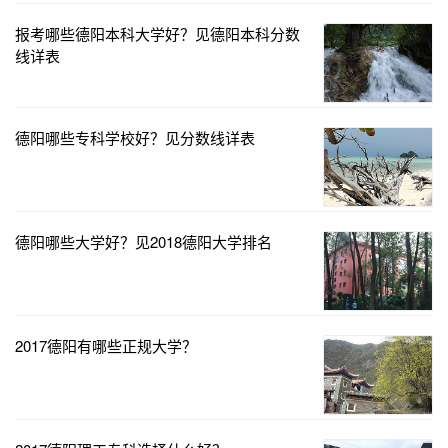
报考哪些德阳本科大学好？见德阳本科分数
线详表
德阳哪些专科学校好？见分数线详表
德阳哪些大学好？见2018德阳大学排名
2017德阳有哪些正规大学？