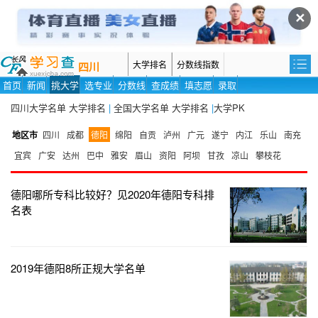
✕
大学排名
分数线指数
四川
首页
新闻
挑大学
选专业
分数线
查成绩
填志愿
录取
四川大学名单
大学排名
|
全国大学名单
大学排名
|
大学PK
地区市
四川
成都
德阳
绵阳
自贡
泸州
广元
遂宁
内江
乐山
南充
宜宾
广安
达州
巴中
雅安
眉山
资阳
阿坝
甘孜
凉山
攀枝花
德阳哪所专科比较好？见2020年德阳专科排
名表
2019年德阳8所正规大学名单