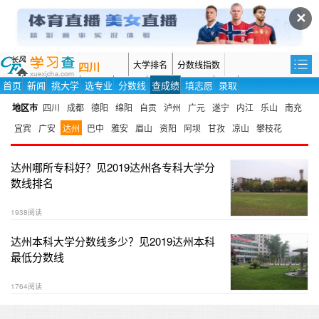
✕
大学排名
分数线指数
四川
首页
新闻
挑大学
选专业
分数线
查成绩
填志愿
录取
地区市
四川
成都
德阳
绵阳
自贡
泸州
广元
遂宁
内江
乐山
南充
宜宾
广安
达州
巴中
雅安
眉山
资阳
阿坝
甘孜
凉山
攀枝花
达州哪所专科好？见2019达州各专科大学分
数线排名
1938阅读
达州本科大学分数线多少？见2019达州本科
最低分数线
1764阅读