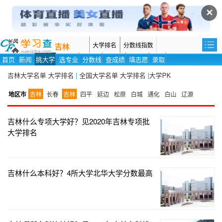
✕
大学排名
分数线指数
吉林
首页
新闻
挑大学
选专业
分数线
查成绩
填志愿
录取
吉林大学名单
大学排名
|
全国大学名单
大学排名
|
大学PK
地区市
吉林
长春
吉林
四平
延边
松原
白城
通化
白山
辽源
吉林什么专项大学好？见2020年吉林专项批
大学排名
吉林什么本科好？4所大学北华大学分数最高