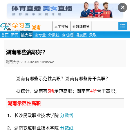
✕
大学排名
分数线排名
湖南
首页
新闻
挑大学
选专业
分数线
查成绩
填志愿
录取
湖南哪些高职好？
湖南大学 2019-02-05 13:05:42
湖南有哪些示范性高职？湖南有哪些骨干高职？
据统计，湖南有
5所
示范高职；湖南有
4所
骨干高职；
湖南示范性高职
1、长沙民政职业技术学院
分数线
2、湖南铁道职业技术学院
分数线